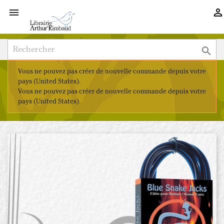



Vous ne pouvez pas créer de nouvelle commande depuis votre
pays (United States).
Vous ne pouvez pas créer de nouvelle commande depuis votre
pays (United States).