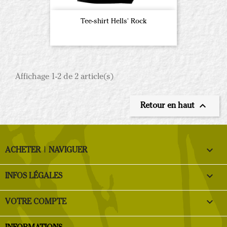
Tee-shirt Hells' Rock
Affichage 1-2 de 2 article(s)

Retour en haut

ACHETER | NAVIGUER

INFOS LÉGALES

VOTRE COMPTE